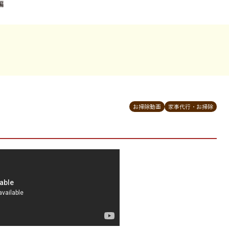
編
お掃除動画
家事代行・お掃除