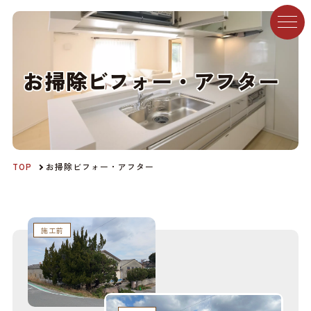
お
掃
除
ビ
フ
ォ
ー
・
ア
フ
タ
ー
TOP
お掃除ビフォー・アフター
施工前