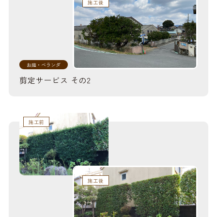
施工後
お庭・ベランダ
剪定サービス その2
施工前
施工後