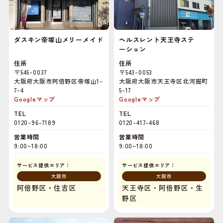
ダスキン帝塚山メリーメイド
ヘルスレント天王寺ステ
ーション
住所
住所
〒545-0037
〒543-0053
大阪府大阪市阿倍野区帝塚山1-
大阪府大阪市天王寺区北河掘町
7-4
5-17
Googleマップ
Googleマップ
TEL
TEL
0120-96-7189
0120-417-468
営業時間
営業時間
9:00~18:00
9:00~18:00
サービス提供エリア：
サービス提供エリア：
大阪市
大阪市
阿倍野区・住吉区
天王寺区・阿倍野区・生
野区