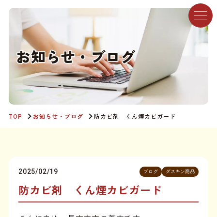
お
知
ら
せ
・
ブ
ロ
グ
TOP
お知らせ・ブログ
防カビ剤 くん煙カビガード
2025/02/19
ブログ
ダスキン商品
防カビ剤 くん煙カビガード