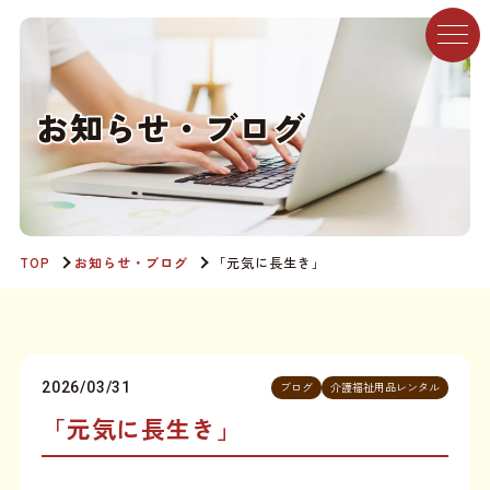
お
知
ら
せ
・
ブ
ロ
グ
TOP
お知らせ・ブログ
「元気に長生き」
2026/03/31
ブログ
介護福祉用品レンタル
「元気に長生き」