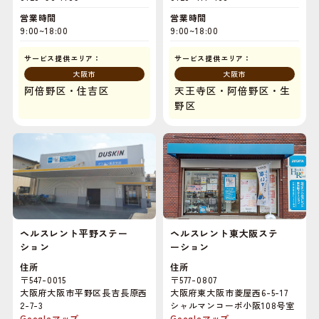
営業時間
営業時間
9:00~18:00
9:00~18:00
サービス提供エリア：
サービス提供エリア：
大阪市
大阪市
阿倍野区・住吉区
天王寺区・阿倍野区・生
野区
ヘルスレント平野ステー
ヘルスレント東大阪ステ
ション
ーション
住所
住所
〒547-0015
〒577-0807
大阪府大阪市平野区長吉長原西
大阪府東大阪市菱屋西6-5-17
2-7-3
シャルマンコーポ小阪108号室
Googleマップ
Googleマップ