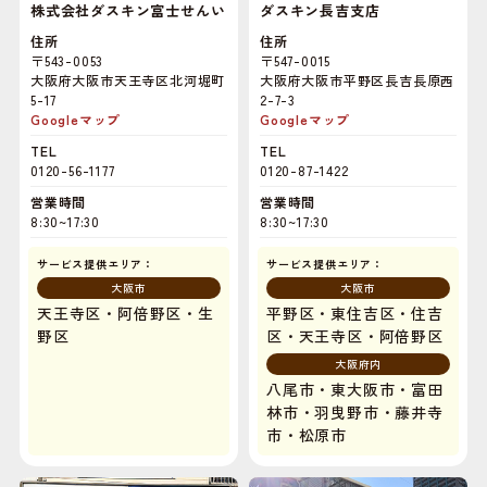
株式会社ダスキン富士せんい
ダスキン長吉支店
住所
住所
〒543-0053
〒547-0015
大阪府大阪市天王寺区北河堀町
大阪府大阪市平野区長吉長原西
5-17
2-7-3
Googleマップ
Googleマップ
TEL
TEL
0120-56-1177
0120-87-1422
営業時間
営業時間
8:30~17:30
8:30~17:30
サービス提供エリア：
サービス提供エリア：
大阪市
大阪市
天王寺区・阿倍野区・生
平野区・東住吉区・住吉
野区
区・天王寺区・阿倍野区
大阪府内
八尾市・東大阪市・富田
林市・羽曳野市・藤井寺
市・松原市