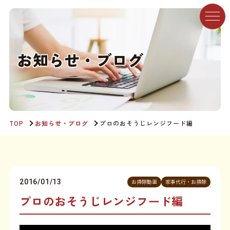
お
知
ら
せ
・
ブ
ロ
グ
TOP
お知らせ・ブログ
プロのおそうじレンジフード編
2016/01/13
お掃除動画
家事代行・お掃除
プロのおそうじレンジフード編